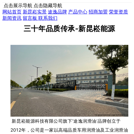
点击展示导航
点击隐藏导航
网站首页
新昆崧实景
途逸品牌
产品中心
招商加盟
荣誉资质
新闻资讯
留言板
联系我们
三十年品质传承-新昆崧能源
新昆崧能源科技有限公司旗下‘途逸润滑油’品牌创立于
2012年，公司是一家以高端品质车用润滑油及工业润滑油